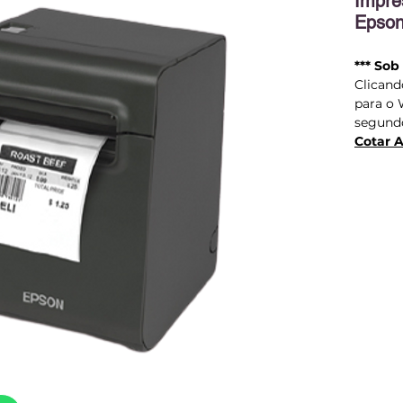
Impre
Epson
*** Sob
Clicand
para o
segundo
Cotar 