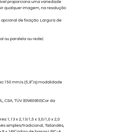
xível proporciona uma variedade
mir qualquer imagem, na resolução
 opcional de fixação. Largura de
al ou paralela ou rede).
ão:150 mm/s {5,9”/s} modalidade
:UL, CSA, TÜV (EN60950)Cor da
1,13 x 2,13/1,5 x 3,0/1,0 x 2,0
ês simples/tradicional, Tailandês,
te 8 x 16)Código de barras:UPC-A,