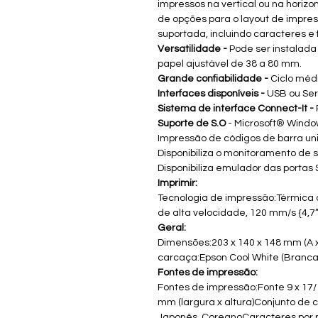
impressos na vertical ou na horiz
de opções para o layout de impre
suportada, incluindo caracteres e
Versatilidade -
Pode ser instalada
papel ajustável de 38 a 80 mm.
Grande confiabilidade -
Ciclo médi
Interfaces disponíveis -
USB ou Seri
Sistema de interface Connect-It -
Suporte de S.O
- Microsoft® Windows
Impressão de códigos de barra uni
Disponibiliza o monitoramento de
Disponibiliza emulador das portas S
Imprimir:
Tecnologia de impressão:Térmica 
de alta velocidade, 120 mm/s {4,7
Geral:
Dimensões:203 x 140 x 148 mm (A x 
carcaça:Epson Cool White (Branca)
Fontes de impressão:
Fontes de impressão:Fonte 9 x 17/
mm (largura x altura)Conjunto de c
Japonês, CoreanoCaracteres por pol