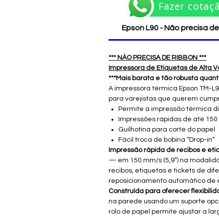
Fazer cotaç
Epson L90 - Não precisa d
*** NÁO PRECISA DE RIBBON ***
Impressora de Etiquetas de Alta V
***Mais barata e tão robusta quant
A impressora térmica Epson TM-L90
para varejistas que querem cumpri
Permite a impressão térmica dir
Impressões rápidas de até 150
Guilhotina para corte do papel
Fácil troca de bobina “Drop-in”
Impressão rápida de recibos e eti
— em 150 mm/s (5,9”) na modalidad
recibos, etiquetas e tickets de di
reposicionamento automático de e
Construída para oferecer flexibili
na parede usando um suporte opcio
rolo de papel permite ajustar a l