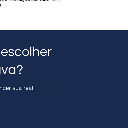
E
 escolher
ava?
nder sua real