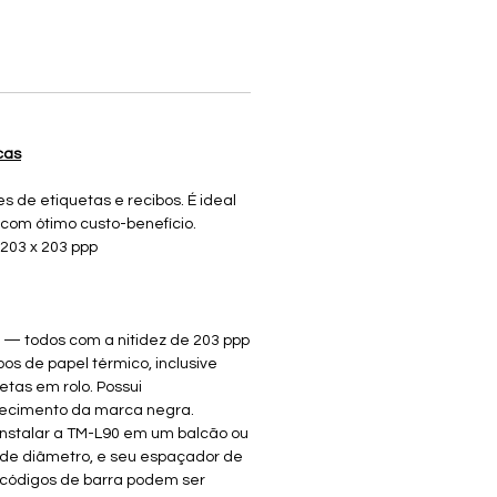
cas
 de etiquetas e recibos. É ideal
com ótimo custo-benefício.
 203 x 203 ppp
 — todos com a nitidez de 203 ppp
os de papel térmico, inclusive
etas em rolo. Possui
nhecimento da marca negra.
nstalar a TM-L90 em um balcão ou
) de diâmetro, e seu espaçador de
s códigos de barra podem ser