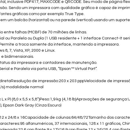
ontal, inclusive PDF417, MAXICODE e QRCODE. Seu modo de página fle
ssão. Sendo um impressora com qualidade gráfica é capaz de impri
 fontes gráficas como por exemplo True Type.
 em um balcão (horizontal) ou na parede (vertical) usando um suporte
o entre falhas (MCBF) de 70 milhões de linhas.
al ou Paralela ou Dupla (1 USB residente + 1 interface Connect-It seri
Permite a troca somente da interface, mantendo a impressora.
 8, 7, Vista, XP, 2000 e Linux.
 e bidimensionais.
 status da impressora e contadores de manutenção.
erial e Paralela via porta USB, “Epson™ Virtual Port”.
diretaResolução de impressão:203 x 203 pppVelocidade de impress
”/s} modalidade normal
L x P) {8,0 x 5,5 x 5,8”}Peso:1,9 kg {4,18 lb}Aprovações de segurança
, Epson Dark Gray (Cinza Escuro)
12 x 24/8 x 16Capacidade de colunas:64/48/72Tamanho dos caracteres:
aracteres:95 alfanuméricos, 37 internacionais, 128 x 11 gráficos, Chin
egada:22,6 cpp (fonte 9 x 17)/16,9 cpp (fonte 12 x 24)/25,4 cpp (fon