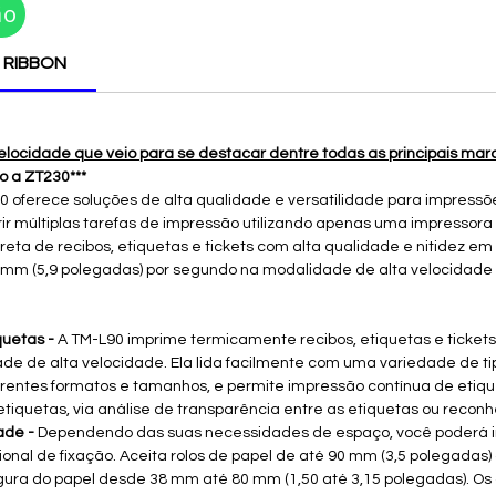
ão
e RIBBON
elocidade que veio para se destacar dentre todas as principais mar
o a ZT230***
 oferece soluções de alta qualidade e versatilidade para impressões
r múltiplas tarefas de impressão utilizando apenas uma impressora 
eta de recibos, etiquetas e tickets com alta qualidade e nitidez em
 mm (5,9 polegadas) por segundo na modalidade de alta velocidade
quetas -
A TM-L90 imprime termicamente recibos, etiquetas e tickets
e de alta velocidade. Ela lida facilmente com uma variedade de tip
ferentes formatos e tamanhos, e permite impressão contínua de etiqu
tiquetas, via análise de transparência entre as etiquetas ou reco
dade
-
Dependendo das suas necessidades de espaço, você poderá i
nal de fixação. Aceita rolos de papel de até 90 mm (3,5 polegadas
argura do papel desde 38 mm até 80 mm (1,50 até 3,15 polegadas). O