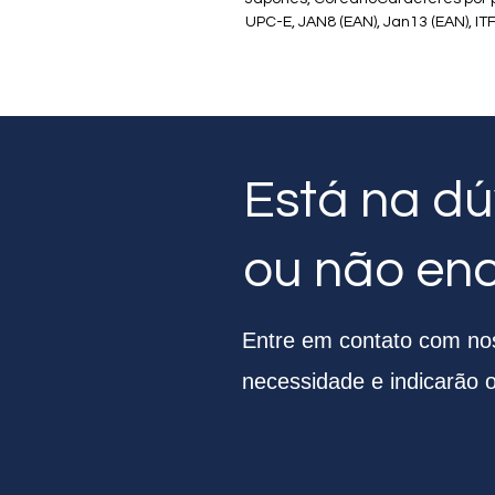
UPC-E, JAN8 (EAN), Jan13 (EAN),
Está na dú
ou não en
Entre em contato com noss
necessidade e indicarão 