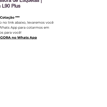
ssora de Etiquetas |
 L90 Plus
 Cotação ***
o no link abaixo, levaremos você
 Whats App para cotarmos em
s para você!
AGORA
no
Whats App