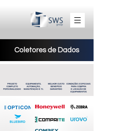
Coletores de Dados
PROJETO
EQUIPAMENTO,
MELHOR CUSTO
CONDIÇÕES ESPECIAIS
COMPLETO
AUTOMAÇÃO,
BENEFÍCIO
PARA COMPRA
PERSONALIZADO
MANUTENÇÃO E T.I.
GARANTIDO
E LOCAÇÃO DE
EQUIPAMENTOS