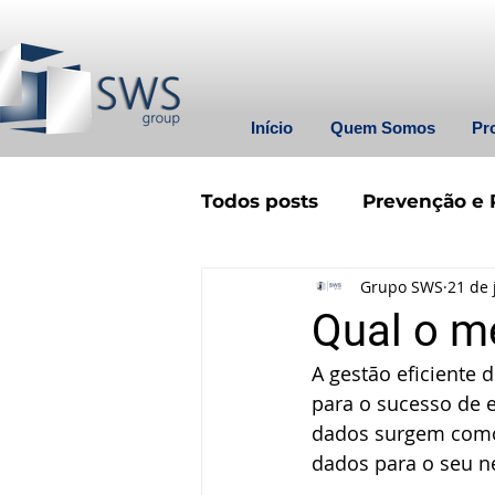
Início
Quem Somos
Pr
Todos posts
Prevenção e 
Grupo SWS
21 de 
Qual o m
A gestão eficiente 
para o sucesso de e
dados surgem como a
dados para o seu n