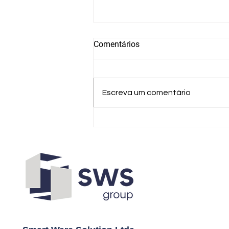
Comentários
Escreva um comentário
Como a indústria têxtil pode
reduzir perdas e ganhar
eficiência com automação