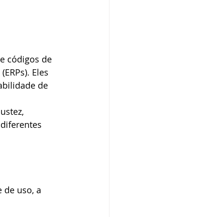
de códigos de 
(ERPs). Eles 
bilidade de 
stez, 
diferentes 
 de uso, a 
: