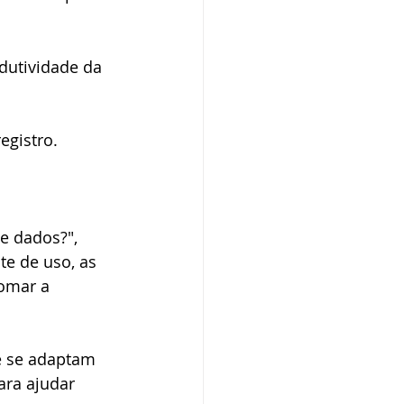
dutividade da 
egistro.
e dados?", 
e de uso, as 
omar a 
 se adaptam 
ara ajudar 