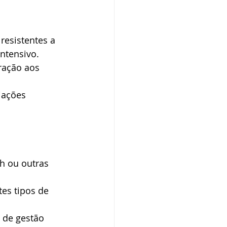
resistentes a 
ntensivo.
ração aos 
iações 
th ou outras 
tes tipos de 
 de gestão 