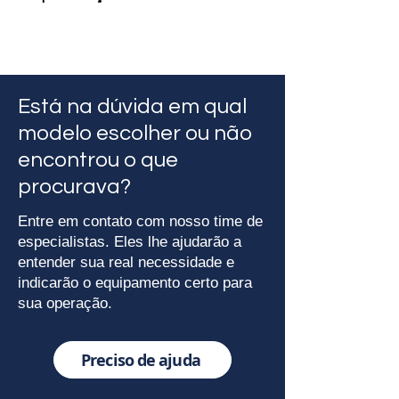
Características Monitor Tanca Com
Touch 10.1” Capacitiva VGA/USB - Preto
- Marca: Tanca
- Modelo: TMT-130
Está na dúvida em qual
Especificação do Monitor Tanca
- Tela Touch Screan 10.1” Polegadas.
modelo escolher ou não
- Touch Screen Capacitiva.
encontrou o que
- ComunicaçãoTouch USB.
- Interface de vídeo VGA.
procurava?
- Resolução 1024x600.
- Contraste 500:1.
Entre em contato com nosso time de
- Furação Vesa 75x75mm.
especialistas. Eles lhe ajudarão a
- Alimentação AC100~240V-2A.
entender sua real necessidade e
indicarão o equipamento certo para
Altura Real
sua operação.
15
Largura Real
Preciso de ajuda
30