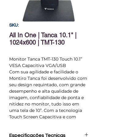
SKU:
All In One | Tanca 10.1" |
1024x600 | TMT-130
Monitor Tanca TMT-130 Touch 10.1”
VESA Capacitiva VGA/USB
Com sua agilidade e facilidade o
Montiro Tanca foi desenvolvido com
seu design requintado, com grande
desempenho e alta qualidade de
imagem, confiabilidade de ponta e
nitidez no monitor, tudo isso em
uma tela de 10”. Com a tecnologia
Touch Screen Capacitiva e com
furação padrão VESA visando uma
versatilidade na instalação. Com o
Especificações Tecnicas
melhor custo beneficio da categoria.