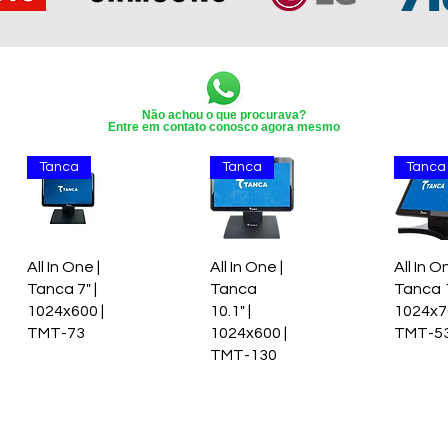
Não achou o que procurava?
Entre em contato conosco agora mesmo
Tanca
Tanca
Tanca
All In One |
All In One |
All In O
Tanca 7" |
Tanca
Tanca 1
1024x600 |
10.1" |
1024x76
TMT-73
1024x600 |
TMT-5
TMT-130