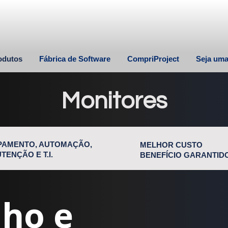
odutos
Fábrica de Software
CompriProject
Seja um
Monitores
PAMENTO, AUTOMAÇÃO,
MELHOR CUSTO
TENÇÃO E T.I.
BENEFÍCIO GARANTID
ho e