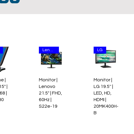
Lenovo
LG
ne |
Monitor |
Monitor |
5" |
Lenovo
LG 19.5'' |
8 |
21.5" | FHD,
LED, HD,
30
60Hz |
HDMI |
S22e-19
20MK400H-
B