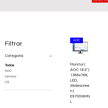
AOC
Filtrar
Categoria
Monitor |
Todos
AOC 18.5" |
AOC
1366x768,
Lenovo
LED,
LG
Widescree
n |
E970SWHN
L